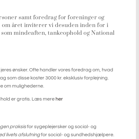
ersoner samt foredrag for foreninger og
om året inviterer vi desuden inden for i
ag som mindeaften, tankeophold og National
 jeres ønsker. Ofte handler vores foredrag om, hvad
ag som disse koster 3000 kr. eksklusiv forplejning.
høre om mulighederne.
dhold er gratis. Læs mere
her
 egen praksis
for sygeplejersker og social- og
 livets afslutning
for social- og sundhedshjælpere.