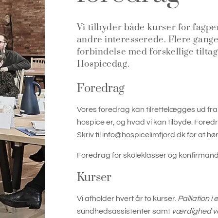
Vi tilbyder både kurser for fagp
andre interesserede. Flere gange 
forbindelse med forskellige tilt
Hospicedag.
Foredrag
Vores foredrag kan tilrettelægges ud fra
hospice er, og hvad vi kan tilbyde. Foredr
Skriv til info@hospicelimfjord.dk for at 
Foredrag for skoleklasser og konfirman
Kurser
Vi afholder hvert år to kurser.
Palliation i
sundhedsassistenter samt
værdighed ved