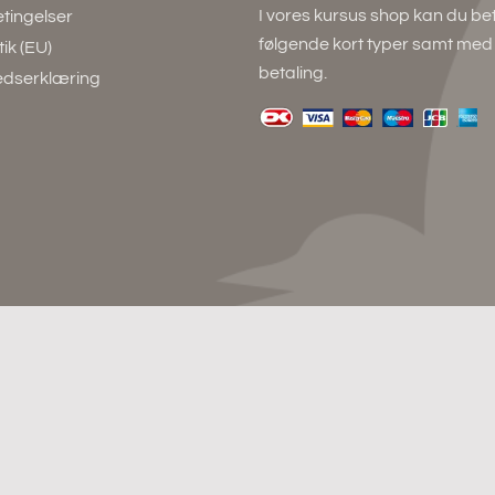
I vores kursus shop kan du b
tingelser
følgende kort typer samt me
ik (EU)
betaling.
hedserklæring