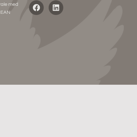
etale med
d EAN