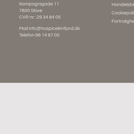
Kompagnigade 11
Handelsbe
7800 Skive
Cookiepolit
CVR nr.: 29 34 84 05
Fortrolig
Mail
info@hospicelimfjord.dk
Telefon
96 14 87 00