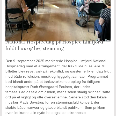
–
ful
hu
og
høj
st
De
9.
National Hospicedag på Hospice Limfjord –
se
fuldt hus og høj stemning
20
ma
Ho
Den 9. september 2025 markerede Hospice Limfjord National
Lim
Hospicedag med et arrangement, der trak fulde huse. Alle 70
Ho
billetter blev revet væk på rekordtid, og gæsterne fik en dag fyldt
et
med både refleksion, musik og hyggeligt samvær. Programmet
bød blandt andet på et tankevækkende oplæg fra tidligere
N
hospitalspræst Ruth Østergaard Poulsen, der under
HJ
temaet “Lad os tale om døden, mens solen stadig skinner” satte
ER
ord på et vigtigt og ofte overset emne. Senere stod den lokale
R
musiker Mads Bøystrup for en stemningsfuld koncert, der
1.
skabte både nærvær og glæde blandt publikum. Som prikken
OK
over i’et kunne alle nyde hotdogs i det skønneste
20