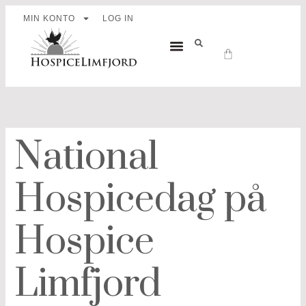
MIN KONTO
LOG IN
OM HOSPICE LIMFJORD
PATIENTER OG PÅRØRENDE
National
Hospicedag på
Hospice
Limfjord