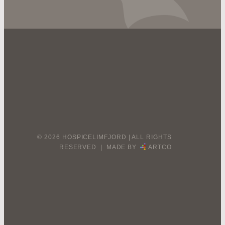
© 2026 HOSPICELIMFJORD | ALL RIGHTS
RESERVED | MADE BY
ARTCO